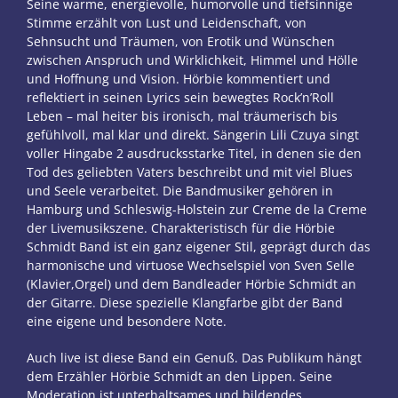
Seine warme, energievolle, humorvolle und tiefsinnige
Stimme erzählt von Lust und Leidenschaft, von
Sehnsucht und Träumen, von Erotik und Wünschen
zwischen Anspruch und Wirklichkeit, Himmel und Hölle
und Hoffnung und Vision. Hörbie kommentiert und
reflektiert in seinen Lyrics sein bewegtes Rock’n’Roll
Leben – mal heiter bis ironisch, mal träumerisch bis
gefühlvoll, mal klar und direkt. Sängerin Lili Czuya singt
voller Hingabe 2 ausdrucksstarke Titel, in denen sie den
Tod des geliebten Vaters beschreibt und mit viel Blues
und Seele verarbeitet. Die Bandmusiker gehören in
Hamburg und Schleswig-Holstein zur Creme de la Creme
der Livemusikszene. Charakteristisch für die Hörbie
Schmidt Band ist ein ganz eigener Stil, geprägt durch das
harmonische und virtuose Wechselspiel von Sven Selle
(Klavier,Orgel) und dem Bandleader Hörbie Schmidt an
der Gitarre. Diese spezielle Klangfarbe gibt der Band
eine eigene und besondere Note.
Auch live ist diese Band ein Genuß. Das Publikum hängt
dem Erzähler Hörbie Schmidt an den Lippen. Seine
Moderation ist unterhaltsames und bildendes