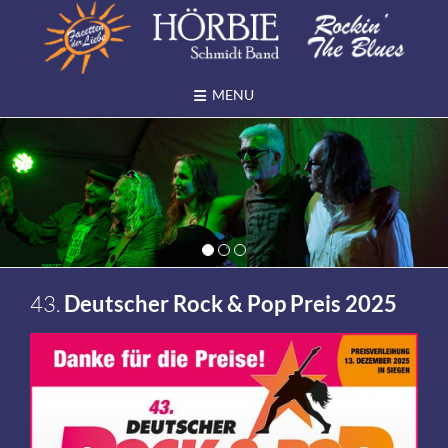
Skip
to
content
MENU
1
2
3
43.
Deutscher Rock & Pop Preis 2025