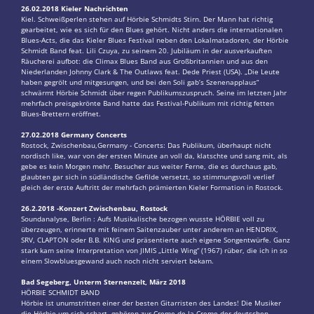
26.02.2018 Kieler Nachrichten
Kiel. Schweißperlen stehen auf Hörbie Schmidts Stirn. Der Mann hat richtig
gearbeitet, wie es sich für den Blues gehört. Nicht anders die internationalen
Blues-Acts, die das Kieler Blues Festival neben den Lokalmatadoren, der Hörbie
Schmidt Band feat. Lili Czuya, zu seinem 20. Jubiläum in der ausverkauften
Räucherei aufbot: die Climax Blues Band aus Großbritannien und aus den
Niederlanden Johnny Clark & The Outlaws feat. Dede Priest (USA). „Die Leute
haben gegrölt und mitgesungen, und bei den Soli gab’s Szenenapplaus“
schwärmt Hörbie Schmidt über regen Publikumszuspruch. Seine im letzten Jahr
mehrfach preisgekrönte Band hatte das Festival-Publikum mit richtig fetten
Blues-Brettern eröffnet.
27.02.2018 Germany Concerts
Rostock, Zwischenbau,Germany - Concerts: Das Publikum, überhaupt nicht
nordisch like, war von der ersten Minute an voll da, klatschte und sang mit, als
gebe es kein Morgen mehr. Besucher aus weiter Ferne, die es durchaus gab,
glaubten gar sich in südländische Gefilde versetzt, so stimmungsvoll verlief
gleich der erste Auftritt der mehrfach prämierten Kieler Formation in Rostock.
26.2.2018 -Konzert Zwischenbau, Rostock
Soundanalyse, Berlin : Aufs Musikalische bezogen wusste HÖRBIE voll zu
überzeugen, erinnerte mit feinem Saitenzauber unter anderem an HENDRIX,
SRV, CLAPTON oder B.B. KING und präsentierte auch eigene Songentwürfe. Ganz
stark kam seine Interpretation von JIMIS „Little Wing“ (1967) rüber, die ich in so
einem Slowbluesgewand auch noch nicht serviert bekam.
Bad Segeberg, Unterm Sternenzelt, März 2018
HÖRBIE SCHMIDT BAND
Hörbie ist unumstritten einer der besten Gitarristen des Landes! Die Musiker
die Hörbie um sich schart, gehören zur Creme de la Creme der deutschen