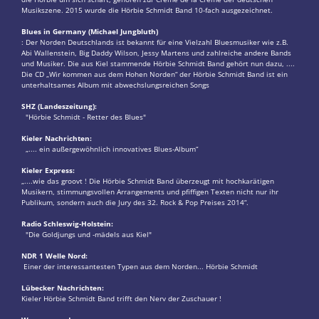
Musikszene. 2015 wurde die Hörbie Schmidt Band 10-fach ausgezeichnet.
Blues in Germany (Michael Jungbluth)
: Der Norden Deutschlands ist bekannt für eine Vielzahl Bluesmusiker wie z.B.
Abi Wallenstein, Big Daddy Wilson, Jessy Martens und zahlreiche andere Bands
und Musiker. Die aus Kiel stammende Hörbie Schmidt Band gehört nun dazu, ....
Die CD „Wir kommen aus dem Hohen Norden“ der Hörbie Schmidt Band ist ein
unterhaltsames Album mit abwechslungsreichen Songs
SHZ (Landeszeitung):
"Hörbie Schmidt - Retter des Blues"
Kieler Nachrichten:
„.... ein außergewöhnlich innovatives Blues-Album“
Kieler Express:
„....wie das groovt ! Die Hörbie Schmidt Band überzeugt mit hochkarätigen
Musikern, stimmungsvollen Arrangements und pfiffigen Texten nicht nur ihr
Publikum, sondern auch die Jury des 32. Rock & Pop Preises 2014“.
Radio Schleswig-Holstein:
"Die Goldjungs und -mädels aus Kiel"
NDR 1 Welle Nord:
Einer der interessantesten Typen aus dem Norden... Hörbie Schmidt
Lübecker Nachrichten:
Kieler Hörbie Schmidt Band trifft den Nerv der Zuschauer !