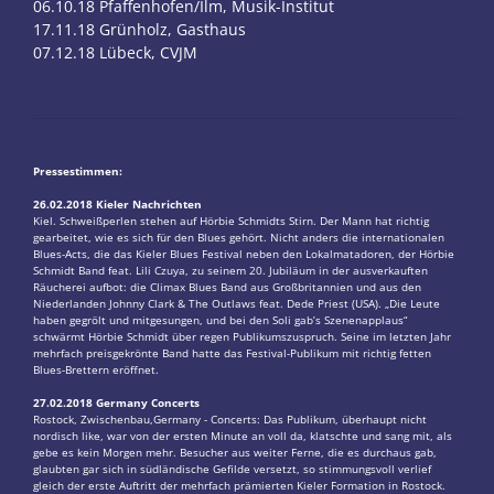
06.10.18 Pfaffenhofen/Ilm, Musik-Institut
17.11.18 Grünholz, Gasthaus
07.12.18 Lübeck, CVJM
Pressestimmen:
26.02.2018 Kieler Nachrichten
Kiel. Schweißperlen stehen auf Hörbie Schmidts Stirn. Der Mann hat richtig
gearbeitet, wie es sich für den Blues gehört. Nicht anders die internationalen
Blues-Acts, die das Kieler Blues Festival neben den Lokalmatadoren, der Hörbie
Schmidt Band feat. Lili Czuya, zu seinem 20. Jubiläum in der ausverkauften
Räucherei aufbot: die Climax Blues Band aus Großbritannien und aus den
Niederlanden Johnny Clark & The Outlaws feat. Dede Priest (USA). „Die Leute
haben gegrölt und mitgesungen, und bei den Soli gab’s Szenenapplaus“
schwärmt Hörbie Schmidt über regen Publikumszuspruch. Seine im letzten Jahr
mehrfach preisgekrönte Band hatte das Festival-Publikum mit richtig fetten
Blues-Brettern eröffnet.
27.02.2018 Germany Concerts
Rostock, Zwischenbau,Germany - Concerts: Das Publikum, überhaupt nicht
nordisch like, war von der ersten Minute an voll da, klatschte und sang mit, als
gebe es kein Morgen mehr. Besucher aus weiter Ferne, die es durchaus gab,
glaubten gar sich in südländische Gefilde versetzt, so stimmungsvoll verlief
gleich der erste Auftritt der mehrfach prämierten Kieler Formation in Rostock.