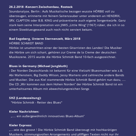
26.2.2018 -Konzert Zwischenbau, Rostock
Soundanalyse, Berlin : Aufs Musikalische bezogen wusste HÖRBIE voll zu
überzeugen, erinnerte mit feinem Saitenzauber unter anderem an HENDRIX,
SRV, CLAPTON oder B.B. KING und präsentierte auch eigene Songentwürfe. Ganz
stark kam seine Interpretation von JIMIS „Little Wing“ (1967) rüber, die ich in so
einem Slowbluesgewand auch noch nicht serviert bekam.
Bad Segeberg, Unterm Sternenzelt, März 2018
HÖRBIE SCHMIDT BAND
Hörbie ist unumstritten einer der besten Gitarristen des Landes! Die Musiker
die Hörbie um sich schart, gehören zur Creme de la Creme der deutschen
Musikszene. 2015 wurde die Hörbie Schmidt Band 10-fach ausgezeichnet.
Blues in Germany (Michael Jungbluth)
: Der Norden Deutschlands ist bekannt für eine Vielzahl Bluesmusiker wie z.B.
Abi Wallenstein, Big Daddy Wilson, Jessy Martens und zahlreiche andere Bands
und Musiker. Die aus Kiel stammende Hörbie Schmidt Band gehört nun dazu, ....
Die CD „Wir kommen aus dem Hohen Norden“ der Hörbie Schmidt Band ist ein
unterhaltsames Album mit abwechslungsreichen Songs
SHZ (Landeszeitung):
"Hörbie Schmidt - Retter des Blues"
Kieler Nachrichten:
„.... ein außergewöhnlich innovatives Blues-Album“
Kieler Express:
„....wie das groovt ! Die Hörbie Schmidt Band überzeugt mit hochkarätigen
Musikern, stimmungsvollen Arrangements und pfiffigen Texten nicht nur ihr